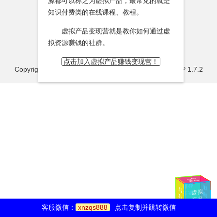
源都可以称之为虚拟产品，最常见的就是
知识付费类的在线课程、教程。
虚拟产品变现营就是教你如何通过虚
拟资源赚钱的社群。
点击加入虚拟产品赚钱变现营！
Copyright@
虚拟产品变现营
Powered By
Z-BlogPHP 1.7.2
立即
赚钱
赚钱
微
信
赚
虚
拟
虚拟
变现
钱
项
目
产品
加油
客服微信：
xnzqs888
点击复制并跳转微信
一起