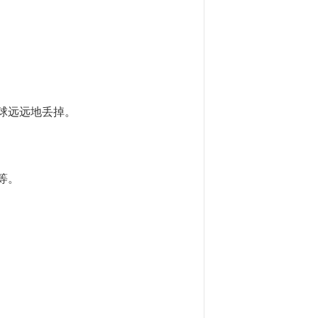
球远远地丢掉。
等。