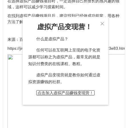
在选择虚拟产品赚钱项目时，一定选择自己所擅长的感兴趣的领
域，这样可以减少学习摸索时间。
在找到虚拟产品赚钱项目后，建议找到已经做成功前辈，用各种
方法了解他们的运作模式，这样可以有效成功率。

虚拟产品变现营！
什么是虚拟产品？
来源：百度经验
https://jingyan.baidu.com/article/f79b7cb32bbaf29144023e83.html
任何可以在互联网上呈现的电子化资
源都可以称之为虚拟产品，最常见的就是
知识付费类的在线课程、教程。
虚拟产品变现营就是教你如何通过虚
拟资源赚钱的社群。
点击加入虚拟产品赚钱变现营！