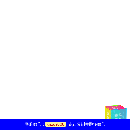
立
即赚
钱
虚
拟
赚
钱
虚
拟
微
信
赚
项
目
变
现
产
品
钱
客服微信：
xnzqs888
点击复制并跳转微信
加
油
一
起