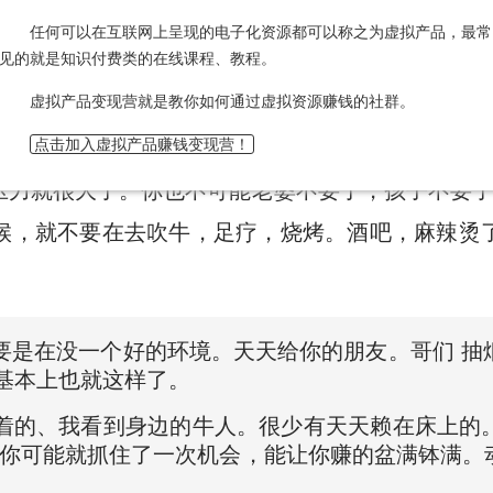
任何可以在互联网上呈现的电子化资源都可以称之为虚拟产品，最常
见的就是知识付费类的在线课程、教程。
虚拟产品变现营就是教你如何通过虚拟资源赚钱的社群。
如何管理华为的，更不要去听马云是如何一步步走到
点击加入虚拟产品赚钱变现营！
经验都已经很成熟了。但是被动的激情也磨灭了。娶
压力就很大了。你也不可能老婆不要了，孩子不要了
候，就不要在去吹牛，足疗，烧烤。酒吧，麻辣烫
你要是在没一个好的环境。天天给你的朋友。哥们 
基本上也就这样了。
不着的、我看到身边的牛人。很少有天天赖在床上的
候你可能就抓住了一次机会，能让你赚的盆满钵满。